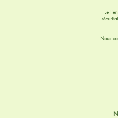
Le lie
sécurita
Nous con
N