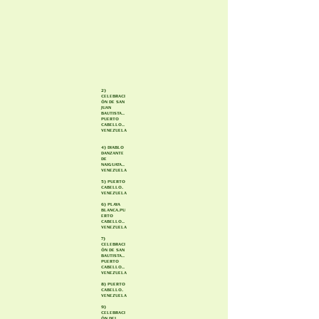
2)
celebraci
ón de San
Juan
Bautista..
Puerto
Cabello..
Venezuela
4) Diablo
Danzante
de
Naiguata..
Venezuela
5) Puerto
Cabello.
Venezuela
6) Playa
Blanca.Pu
erto
Cabello..
Venezuela
7)
Celebraci
ón de San
Bautista..
Puerto
Cabello..
Venezuela
8) Puerto
Cabello.
Venezuela
9)
celebraci
ón del