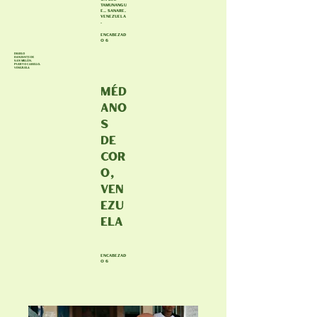
Tamunangu
e.. Sanare.
Venezuela
.
Encabezad
o 6
Diablo
Danzante de
San Millán.
Puerto Cabello.
Venezuela
Méd
ano
s
de
Cor
o,
Ven
ezu
ela
Encabezad
o 6